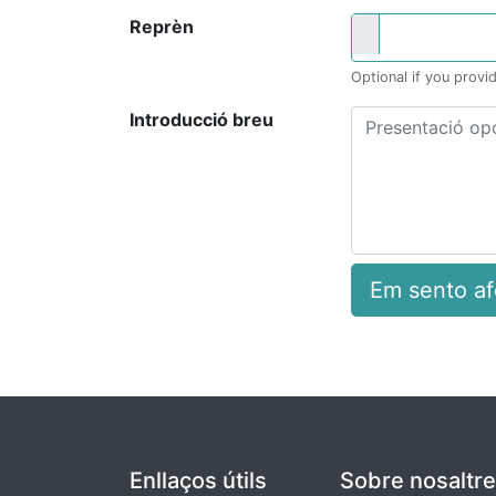
Reprèn
Optional if you provid
Introducció breu
Em sento af
Enllaços útils
Sobre nosaltr