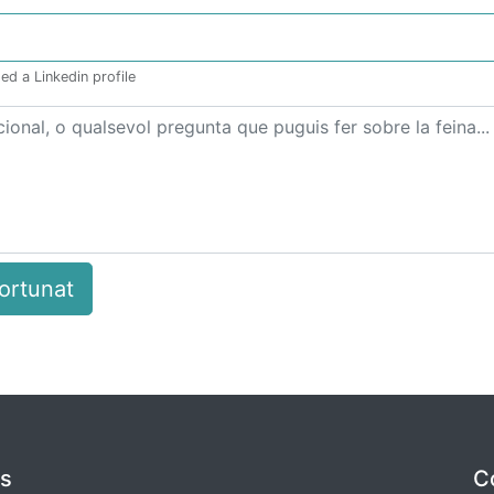
ed a Linkedin profile
ortunat
es
C